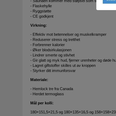
- Saunaen kommer med støpsel som tilkoples 10 e
- Flaskehylle
- Ryggstøtte
- CE godkjent
Virkning:
- Effektiv mot betennelser og muskelkramper
- Reduserer stress og tretthet
- Forbrenner kalorier
- Øker blodsirkulasjonen
- Lindrer smerte og stivhet
- Gir glatt og myk hud, fjerner urenheter og døde h
- Lagret giftstoffer skilles ut av kroppen
- Styrker ditt immunforsvar
Materiale:
- Hemlock tre fra Canada
- Herdet termoglass
Mål per kolli:
180×151,5×21,5 og 180×135×16,5 og 158×158×23