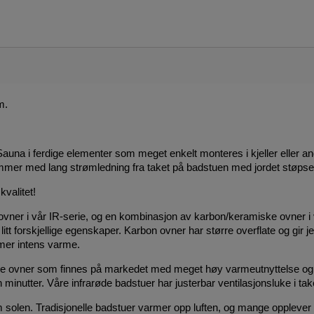
m.
una i ferdige elementer som meget enkelt monteres i kjeller eller a
mmer med lang strømledning fra taket på badstuen med jordet støpse
kvalitet!
ovner i vår IR-serie, og en kombinasjon av karbon/keramiske ovner i v
itt forskjellige egenskaper. Karbon ovner har større overflate og gi
mer intens varme.
øde ovner som finnes på markedet med meget høy varmeutnyttelse og u
 minutter. Våre infrarøde badstuer har justerbar ventilasjonsluke i tak
 solen. Tradisjonelle badstuer varmer opp luften, og mange opplever