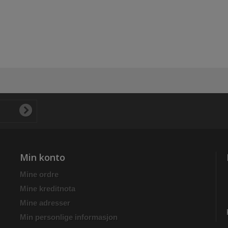
Min konto
Mine ordre
Mine kreditnota
Mine adresser
Min personlige informasjon