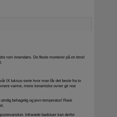
ndre rom innendørs. De fleste monterer på en time!
l.
år IX luksus-serie hvor man får det beste fra to
r jevnere varme, mens keramiske ovner gir noe
trolig behagelig og jevn temperatur! Rask
et.
 pustevansker. Infrarøde badstuer kan derfor