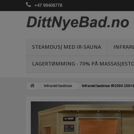
+47 99408778
STEAMDUSJ MED IR-SAUNA
INFRAR
LAGERTØMMING - 70% PÅ MASSASJESTO
Infrarød badstue
Infrarød badstue IR1004 150