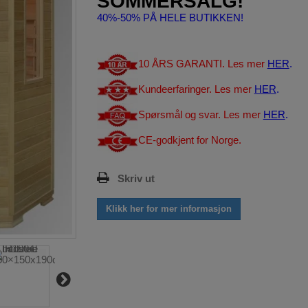
SOMMERSALG!
40%-50% PÅ HELE BUTIKKEN!
10 ÅRS GARANTI. Les mer
HER
.
Kundeerfaringer. Les mer
HER
.
Spørsmål og svar. Les mer
HER
.
CE-godkjent for Norge.
Skriv ut
Klikk her for mer informasjon