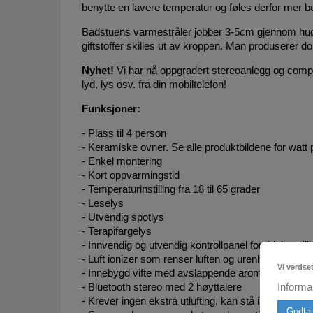
benytte en lavere temperatur og føles derfor mer be
Badstuens varmestråler jobber 3-5cm gjennom huden
giftstoffer skilles ut av kroppen. Man produserer do
Nyhet!
Vi har nå oppgradert stereoanlegg og comput
lyd, lys osv. fra din mobiltelefon!
Funksjoner:
- Plass til 4 person
- Keramiske ovner. Se alle produktbildene for watt 
- Enkel montering
- Kort oppvarmingstid
- Temperaturinstilling fra 18 til 65 grader
- Leselys
- Utvendig spotlys
- Terapifargelys
- Innvendig og utvendig kontrollpanel for tidsinnstil
- Luft ionizer som renser luften og urenheter i bads
Vi verdse
- Innebygd vifte med avslappende aromaterapi
- Bluetooth stereo med 2 høyttalere
Informa
- Krever ingen ekstra utlufting, kan stå i alle innero
Godta 