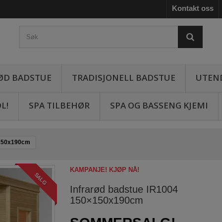
Kontakt oss
ØD BADSTUE
TRADISJONELL BADSTUE
UTEN
L!
SPA TILBEHØR
SPA OG BASSENG KJEMI
×150x190cm
KAMPANJE! KJØP NÅ!
SALG
Infrarød badstue IR1004
150×150x190cm