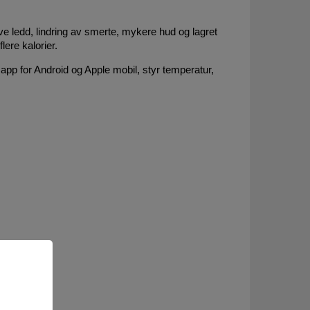
 ledd, lindring av smerte, mykere hud og lagret
lere kalorier.
pp for Android og Apple mobil, styr temperatur,