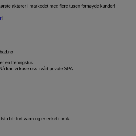
tørste aktører i markedet med flere tusen fornøyde kunder!
r
!
ebad.no
er en treningstur.
 Nå kan vi kose oss i vårt private SPA
tu blir fort varm og er enkel i bruk.