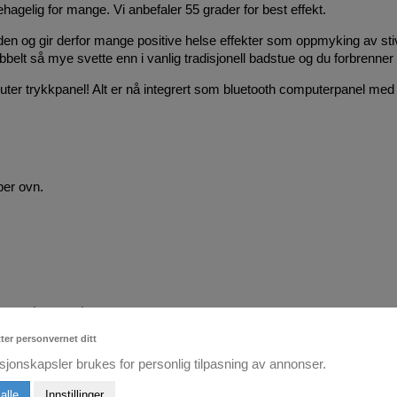
hagelig for mange. Vi anbefaler 55 grader for best effekt.
 og gir derfor mange positive helse effekter som oppmyking av stive
bbelt så mye svette enn i vanlig tradisjonell badstue og du forbrenner f
er trykkpanel! Alt er nå integrert som bluetooth computerpanel med a
per ovn.
ling og temperatur
tuen
tter personvernet ditt
sjonskapsler brukes for personlig tilpasning av annonser.
m
alle
Innstillinger