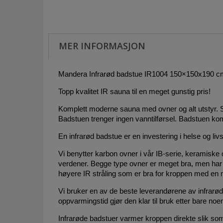
MER INFORMASJON
Mandera Infrarød badstue IR1004 150×150x190 c
Topp kvalitet IR sauna til en meget gunstig pris!
Komplett moderne sauna med ovner og alt utstyr. Sa
Badstuen trenger ingen vanntilførsel. Badstuen ko
En infrarød badstue er en investering i helse og livs
Vi benytter karbon ovner i vår IB-serie, keramiske 
verdener. Begge type ovner er meget bra, men har l
høyere IR stråling som er bra for kroppen med en 
Vi bruker en av de beste leverandørene av infrar
oppvarmingstid gjør den klar til bruk etter bare noen
Infrarøde badstuer varmer kroppen direkte slik som