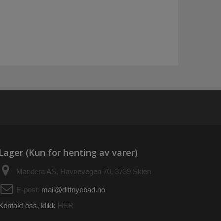
Lager (Kun for henting av varer)
Mandera AS, Havnevegen 70, 3739 Skien
E-post:
mail@dittnyebad.no
Kontakt oss, klikk
HER