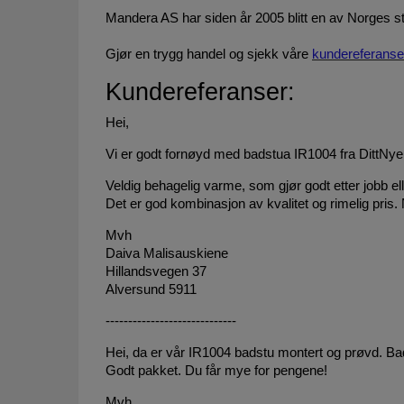
Mandera AS har siden år 2005 blitt en av Norges s
Gjør en trygg handel og sjekk våre
kundereferanse
Kundereferanser:
Hei,
Vi er godt fornøyd med badstua IR1004 fra DittNy
Veldig behagelig varme, som gjør godt etter jobb ell
Det er god kombinasjon av kvalitet og rimelig pris.
Mvh
Daiva Malisauskiene
Hillandsvegen 37
Alversund 5911
-----------------------------
Hei, da er vår IR1004 badstu montert og prøvd. Bads
Godt pakket. Du får mye for pengene!
Mvh