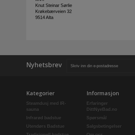
Knut Steinar Sørlie
Krøkebærveien 32
9514 Alta
Nyhetsbrev
Kategorier
Informasjon
Steamdusj med IR-
Erfaringer
sauna
DittNyeBad.no
Infrarød badstue
Spørsmål
Utendørs Badstue
Salgsbetingelser
Tradisjonell badstue
Om oss