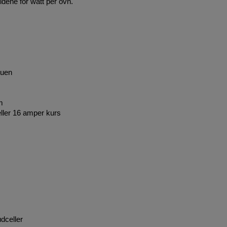
ldene for watt per ovn.
tuen
m
ller 16 amper kurs
udceller