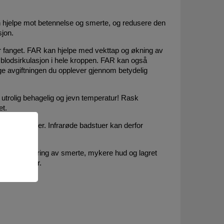
n hjelpe mot betennelse og smerte, og redusere den
sjon.
er fanget. FAR kan hjelpe med vekttap og økning av
r blodsirkulasjon i hele kroppen. FAR kan også
ge avgiftningen du opplever gjennom betydelig
trolig behagelig og jevn temperatur! Rask
et.
 pustevansker. Infrarøde badstuer kan derfor
 ledd, lindring av smerte, mykere hud og lagret
lere kalorier.