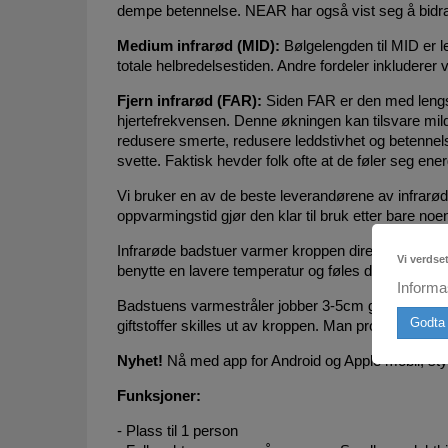
dempe betennelse. NEAR har også vist seg å bidra t
Medium infrarød (MID):
Bølgelengden til MID er l
totale helbredelsestiden. Andre fordeler inkluderer 
Fjern infrarød (FAR):
Siden FAR er den med lengst 
hjertefrekvensen. Denne økningen kan tilsvare mild 
redusere smerte, redusere leddstivhet og betennels
svette. Faktisk hevder folk ofte at de føler seg en
Vi bruker en av de beste leverandørene av infrar
oppvarmingstid gjør den klar til bruk etter bare noen
Infrarøde badstuer varmer kroppen direkte slik som
Vi verdse
benytte en lavere temperatur og føles derfor mer be
Informa
Badstuens varmestråler jobber 3-5cm gjennom huden
Godta 
giftstoffer skilles ut av kroppen. Man produserer do
Nyhet!
Nå med app for Android og Apple mobil, styr 
Funksjoner:
- Plass til 1 person