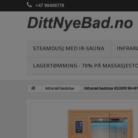
+47 99408778
STEAMDUSJ MED IR-SAUNA
INFRAR
LAGERTØMMING - 70% PÅ MASSASJESTO
Infrarød badstue
Infrarød badstue IG1009 96×