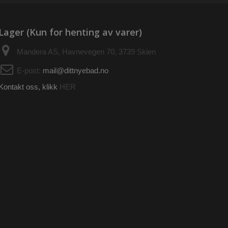
Lager (Kun for henting av varer)
Mandera AS, Havnevegen 70, 3739 Skien
E-post:
mail@dittnyebad.no
Kontakt oss, klikk
HER