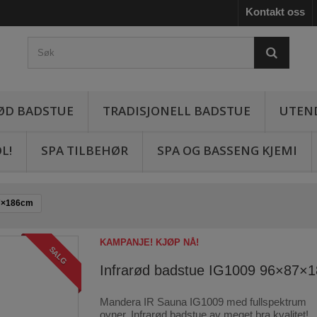
Kontakt oss
ØD BADSTUE
TRADISJONELL BADSTUE
UTEN
L!
SPA TILBEHØR
SPA OG BASSENG KJEMI
87×186cm
KAMPANJE! KJØP NÅ!
SALG
Infrarød badstue IG1009 96×87×
Mandera IR Sauna IG1009 med fullspektrum
ovner. Infrarød badstue av meget bra kvalitet!