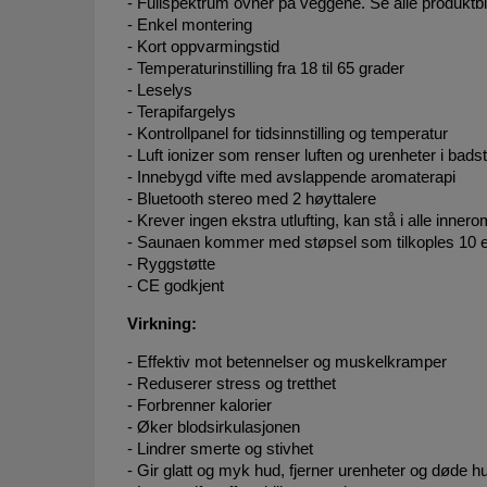
- Fullspektrum ovner på veggene. Se alle produktbi
- Enkel montering
- Kort oppvarmingstid
- Temperaturinstilling fra 18 til 65 grader
- Leselys
- Terapifargelys
- Kontrollpanel for tidsinnstilling og temperatur
- Luft ionizer som renser luften og urenheter i bads
- Innebygd vifte med avslappende aromaterapi
- Bluetooth stereo med 2 høyttalere
- Krever ingen ekstra utlufting, kan stå i alle innero
- Saunaen kommer med støpsel som tilkoples 10 e
- Ryggstøtte
- CE godkjent
Virkning:
- Effektiv mot betennelser og muskelkramper
- Reduserer stress og tretthet
- Forbrenner kalorier
- Øker blodsirkulasjonen
- Lindrer smerte og stivhet
- Gir glatt og myk hud, fjerner urenheter og døde h