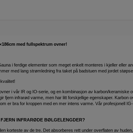
7×186cm med fullspektrum ovner!
una i ferdige elementer som meget enkelt monteres i kjeller eller a
mmer med lang strømledning fra taket på badstuen med jordet støpse
kvalitet!
 ovner i vår IR og IO-serie, og en kombinasjon av karbon/keramiske ov
r fjern infrarød varme, men har litt forskjellige egenskaper. Karbon o
om er bra for kroppen med en mer intens varme. Vår profesjonell IG-s
G FJERN INFRARØDE BØLGELENGDER?
n korteste av de tre. Det absorberes rett under overflaten av huden