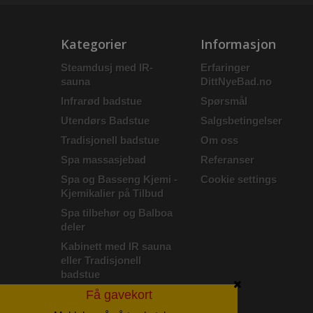
Kategorier
Informasjon
Steamdusj med IR-
Erfaringer
sauna
DittNyeBad.no
Infrarød badstue
Spørsmål
Utendørs Badstue
Salgsbetingelser
Tradisjonell badstue
Om oss
Spa massasjebad
Referanser
Spa og Basseng Kjemi -
Cookie settings
Kjemikalier på Tilbud
Spa tilbehør og Balboa
deler
Kabinett med IR sauna
eller Tradisjonell
badstue
LAGERTØMMING - 70%
Få gavekort
PÅ MASSASJESTOL!