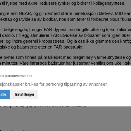
il hjelpe med akne, redusere rynker og bidrer til kollagensyntese.
engre enn NEAR, og gir dermed større penetrasjon i bløtvev. MID ka
vekttap og utvidelse av blodkar, noe som fører til forbedret blodsirkula
bølgelengde, trenger FAR dypest inn der giftstoffer og kjemikalier 
cardio. I tillegg stimulerer FAR utvidelse av blodårer, som igjen øke
e, og lindre generell kroppsstress. Og la oss ikke glemme den krafti
ergiske og balanserte etter en FAR-badstuøkt.
øde ovner som finnes på markedet med meget høy varmeutnyttelse og u
 minutter. Våre infrarøde badstuer har justerbar ventilasjonsluke i tak
 solen. Tradisjonelle badstuer varmer opp luften, og mange opplever
tter personvernet ditt
hagelig for mange. Vi anbefaler 55 grader for best effekt.
sjonskapsler brukes for personlig tilpasning av annonser.
 og gir derfor mange positive helse effekter som oppmyking av stive
alle
Innstillinger
bbelt så mye svette enn i vanlig tradisjonell badstue og du forbrenner f
temperatur, lyd, lys osv. fra din mobiltelefon!