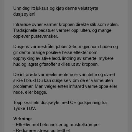
Unn deg litt luksus og kjøp denne velutstyrte
dusjsøylen!
Infrarøde ovner varmer kroppen direkte slik som solen.
Tradisjonelle badstuer varmer opp luften, og mange
opplever pustevansker.
Dusjens varmestråler jobber 3-5cm gjennom huden og
gir derfor mange positive helse effekter som
oppmyking av stive ledd, lindring av smerte, mykere
hud og lagret giftstoffer skilles ut av kroppen.
De infrarøde varmeelementene er vanntette og svært
sikre I bruk! Du kan dusje selv om de er varme uten
problemer. Man velger enten infrarød varme oppe eller
nede, eller begge.
Topp kvalitets dusjsøyle med CE godkjenning fra
Tyske TÜV.
Virkning:
- Effektiv mot betennelser og muskelkramper
- Reduserer stress og tretthet