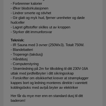
- Forbrenner kalorier
- Øker blodsirkulasjonen
- Lindrer smerte og stivhet
- Gir glatt og myk hud, fjerner urenheter og døde
hudceller
- Lagret giftstoffer skilles ut av kroppen
- Styrker ditt immunforsvar
Teknisk:
- IR Sauna med 3 ovner (250Wx3). Totalt 750W.
- Blandebatteri
- Troperegn (takdusj)
- Hånddusj
- Computerstyring
- Strømledning på 2m for tilkobling til ditt 230V-16A
uttak med jordfeilbryter i ditt sikringsskap
- Forskrifter om elsikkerhet krever at strømplugger
kappes bort og ledning monteres direkte i vanntett
koblingsboks med av/på bryter av elektriker
Her får du mye mer enn en standard dusj til ditt
baderom!