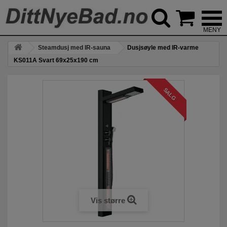



Steamdusj med IR-sauna
Dusjsøyle med IR-varme
KS011A Svart 69x25x190 cm
SALG
Vis større